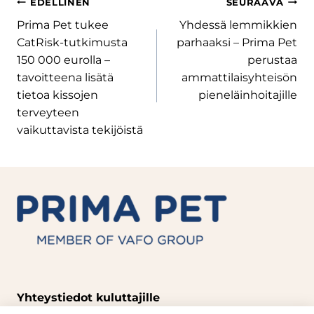
Artikkelien
EDELLINEN
SEURAAVA
Prima Pet tukee
Yhdessä lemmikkien
selaus
CatRisk-tutkimusta
parhaaksi – Prima Pet
150 000 eurolla –
perustaa
tavoitteena lisätä
ammattilaisyhteisön
tietoa kissojen
pieneläinhoitajille
terveyteen
vaikuttavista tekijöistä
Yhteystiedot kuluttajille