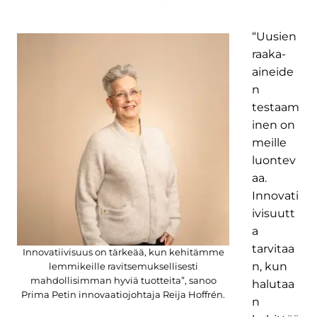
“Uusien
raaka-
aineide
n
testaam
inen on
meille
luontev
aa.
Innovati
ivisuutt
a
tarvitaa
Innovatiivisuus on tärkeää, kun kehitämme
n, kun
lemmikeille ravitsemuksellisesti
mahdollisimman hyviä tuotteita”, sanoo
halutaa
Prima Petin innovaatiojohtaja Reija Hoffrén.
n