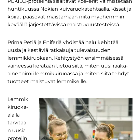
PEKILO-proteiinia sisältävät koe-erät valmistetaan
huhtikuussa Nokian kuivaruokatehtaalla. Kissat ja
koirat pääsevät maistamaan niitä myöhemmin
keväällä järjestettävissä maistuvuustesteissä.
Prima Petiä ja Eniferiä yhdistää halu kehittää
uusia ja kestäviä ratkaisuja tulevaisuuden
lemmikkiruokaan. Kehitystyön ensimmäisessä
vaiheessa kerätään tietoa siitä, miten uusi raaka-
aine toimii lemmikkiruoassa ja miten siitä tehdyt
tuotteet maistuvat lemmikeille.
Lemmik
kiruoka-
alalla
tarvitaa
n uusia
proteiin