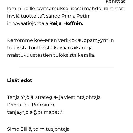
kehittää
lemmikeille ravitsemuksellisesti mahdollisimman
hyviä tuotteita”, sanoo Prima Petin
innovaatiojohtaja
Reija Hoffrén.
Kerromme koe-erien verkkokauppamyyntiin
tulevista tuotteista kevään aikana ja
maistuvuustestien tuloksista kesällä.
Lisätiedot
Tanja Yrjölä, strategia- ja viestintäjohtaja
Prima Pet Premium
tanja.yrjola@primapet.fi
Simo Ellilä, toimitusjohtaja