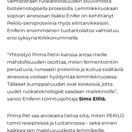
valmistetaan ruokateollisuuden sivuvirroista
bioteknologisella prosessilla. Lemmikkiruokaan
sopivan ainesosan lisäksi Enifer on kehittänyt
Pekilo-sieniproteiinia myös elintarvikkeisiin.
Eniferin ensimmäinen tuotantolaitos valmistuu
ensi syksynä Kirkkonummelle.
“Yhteistyö Prima Petin kanssa antaa meille
mahdollisuuden osoittaa, miten fermentointiin
perustuvia, runsaasti proteiinia ja kuitua sisältäviä
ainesosia voidaan hyödyntää lemmikkiruoassa.
Tällaiset kumppanuudet ovat keskeisiä, jotta
uudet ruokateknologiat saadaan markkinoille”,
sanoo Eniferin toimitusjohtaja
Simo Ellilä.
Prima Pet saa arvokasta tietoa siitä, miten PEKILO
toimii resepteissä ja tuotannossa – sekä ennen
kaikkea sen maistuvuudesta lemmikeille.