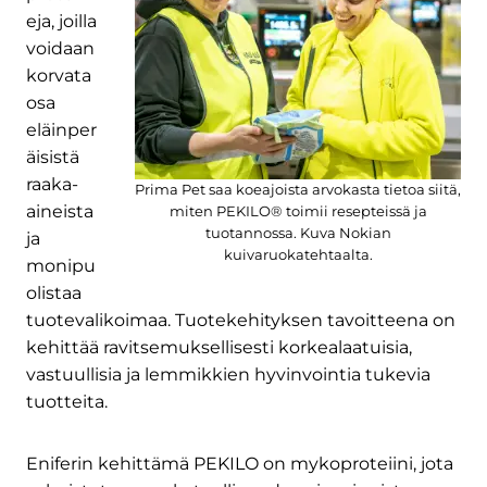
eja, joilla
voidaan
korvata
osa
eläinper
äisistä
raaka-
Prima Pet saa koeajoista arvokasta tietoa siitä,
aineista
miten PEKILO® toimii resepteissä ja
tuotannossa. Kuva Nokian
ja
kuivaruokatehtaalta.
monipu
olistaa
tuotevalikoimaa. Tuotekehityksen tavoitteena on
kehittää ravitsemuksellisesti korkealaatuisia,
vastuullisia ja lemmikkien hyvinvointia tukevia
tuotteita.
Eniferin kehittämä PEKILO on mykoproteiini, jota