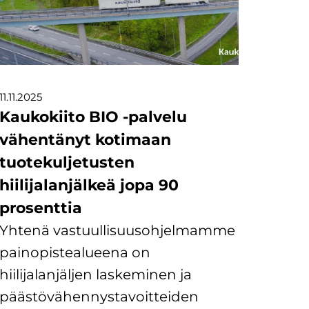
11.11.2025
Kaukokiito BIO -palvelu
vähentänyt kotimaan
tuotekuljetusten
hiilijalanjälkeä jopa 90
prosenttia
Yhtenä vastuullisuusohjelmamme
painopistealueena on
hiilijalanjäljen laskeminen ja
päästövähennystavoitteiden