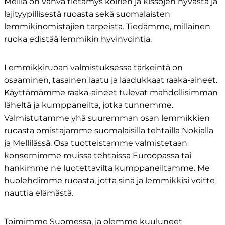
Meillä on vahva tietämys koirien ja kissojen hyvästä ja
lajityypillisestä ruoasta sekä suomalaisten
lemmikinomistajien tarpeista. Tiedämme, millainen
ruoka edistää lemmikin hyvinvointia. ​
Lemmikkiruoan valmistuksessa tärkeintä on
osaaminen, tasainen laatu ja laadukkaat raaka-aineet.
Käyttämämme raaka-aineet tulevat mahdollisimman
läheltä ja kumppaneilta, jotka tunnemme.
Valmistutamme yhä suuremman osan lemmikkien
ruoasta omistajamme suomalaisilla tehtailla Nokialla
ja Mellilässä. Osa tuotteistamme valmistetaan
konsernimme muissa tehtaissa Euroopassa tai
hankimme ne luotettavilta kumppaneiltamme. Me
huolehdimme ruoasta, jotta sinä ja lemmikkisi voitte
nauttia elämästä.​
Toimimme Suomessa, ja olemme kuuluneet