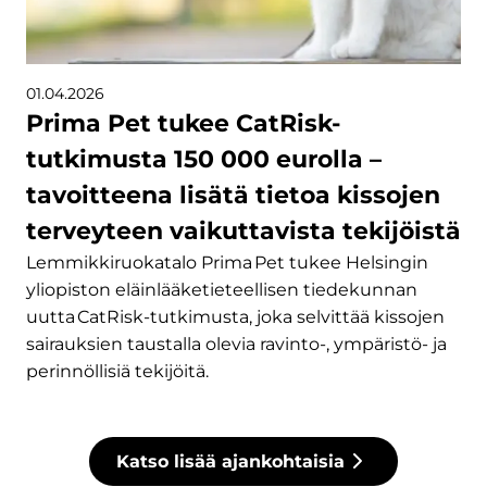
01.04.2026
Prima Pet tukee CatRisk-
tutkimusta 150 000 eurolla –
tavoitteena lisätä tietoa kissojen
terveyteen vaikuttavista tekijöistä
Lemmikkiruokatalo Prima Pet tukee Helsingin
yliopiston eläinlääketieteellisen tiedekunnan
uutta CatRisk-tutkimusta, joka selvittää kissojen
sairauksien taustalla olevia ravinto-, ympäristö- ja
perinnöllisiä tekijöitä.
Katso lisää ajankohtaisia