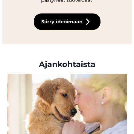
päätyneet tuoteideat.
Siirry ideoimaan
Ajankohtaista