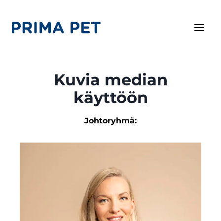
Siirry
sisältöön
Kuvia median
käyttöön
Johtoryhmä: