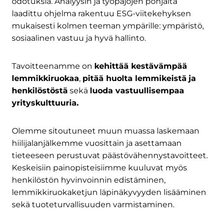
odotuksia. Analyysin ja työpajojen pohjalta
laadittu ohjelma rakentuu ESG-viitekehyksen
mukaisesti kolmen teeman ympärille: ympäristö,
sosiaalinen vastuu ja hyvä hallinto.
Tavoitteenamme on
kehittää kestävämpää
lemmikkiruokaa
,
pitää huolta lemmikeistä
ja
henkilöstöstä
sekä
luoda vastuullisempaa
yrityskulttuuria.
Olemme sitoutuneet muun muassa laskemaan
hiilijalanjälkemme vuosittain ja asettamaan
tieteeseen perustuvat päästövähennystavoitteet.
Keskeisiin painopisteisiimme kuuluvat myös
henkilöstön hyvinvoinnin edistäminen,
lemmikkiruokaketjun läpinäkyvyyden lisääminen
sekä tuoteturvallisuuden varmistaminen.