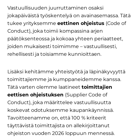
Vastuullisuuden juurruttaminen osaksi
jokapäiväistä työskentelyä on avainasemassa. Tätä
tukee yrityksemme
eettinen ohjeistus
(Code of
Conduct), joka toimii kompassina arjen
päätöksenteossa ja kokoaa yhteen periaatteet,
joiden mukaisesti toimimme – vastuullisesti,
rehellisesti ja toisiamme kunnioittaen.
Lisäksi kehitämme yhteistyötä ja läpinäkyvyyttä
toimittajiemme ja kumppaneidemme kanssa.
Tätä varten olemme laatineet
toimittajien
eettisen ohjeistuksen
(Supplier Code of
Conduct), joka määrittelee vastuullisuutta
koskevat odotuksemme kaupankäynnissä.
Tavoitteenamme on, että 100 % kriteerit
täyttävistä toimittajista on allekirjoittanut
ohjeiston vuoden 2026 loppuun mennessä.