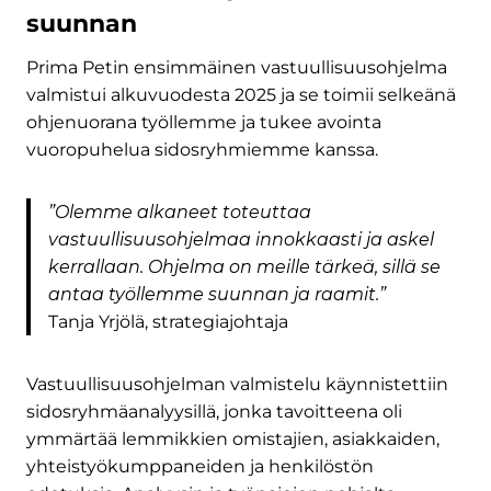
suunnan
Prima Petin ensimmäinen vastuullisuusohjelma
valmistui alkuvuodesta 2025 ja se toimii selkeänä
ohjenuorana työllemme ja tukee avointa
vuoropuhelua sidosryhmiemme kanssa.
”Olemme alkaneet toteuttaa
vastuullisuusohjelmaa innokkaasti ja askel
kerrallaan. Ohjelma on meille tärkeä, sillä se
antaa työllemme suunnan ja raamit.”
Tanja Yrjölä, strategiajohtaja
Vastuullisuusohjelman valmistelu käynnistettiin
sidosryhmäanalyysillä, jonka tavoitteena oli
ymmärtää lemmikkien omistajien, asiakkaiden,
yhteistyökumppaneiden ja henkilöstön