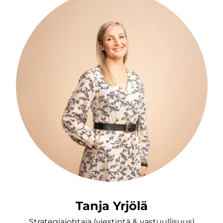
Tanja Yrjölä
Strategiajohtaja (viestintä & vastuullisuus)