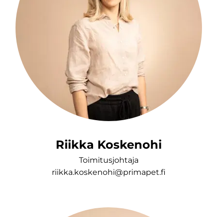
Riikka Koskenohi
Toimitusjohtaja
riikka.koskenohi@primapet.fi