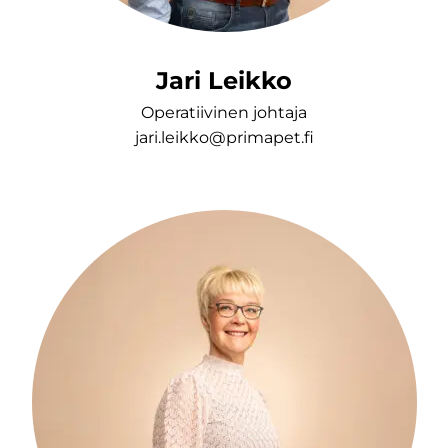
Jari Leikko
Operatiivinen johtaja
jari.leikko@primapet.fi