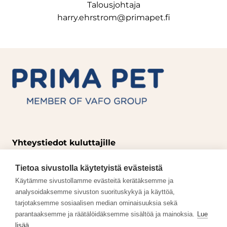
Talousjohtaja
harry.ehrstrom@primapet.fi
Yhteystiedot kuluttajille
p. +358 3 357 8950
Tietoa sivustolla käytetyistä evästeistä
info@primapet.fi
Käytämme sivustollamme evästeitä kerätäksemme ja
Avoinna ma-ti klo 11.00-14.00
analysoidaksemme sivuston suorituskykyä ja käyttöä,
tarjotaksemme sosiaalisen median ominaisuuksia sekä
parantaaksemme ja räätälöidäksemme sisältöä ja mainoksia.
Lue
Töihin meille
lisää