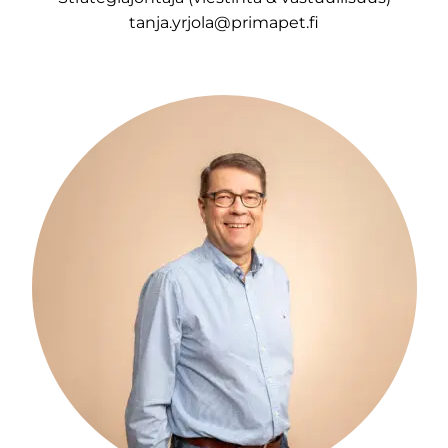
tanja.yrjola@primapet.fi