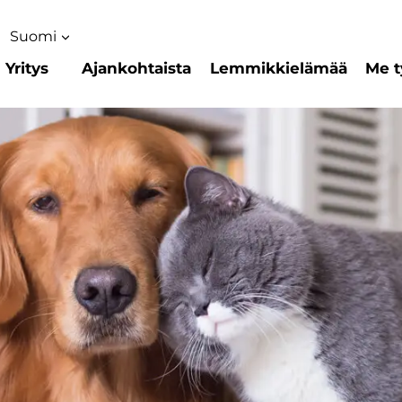
Suomi
Yritys
Ajankohtaista
Lemmikkielämää
Me t