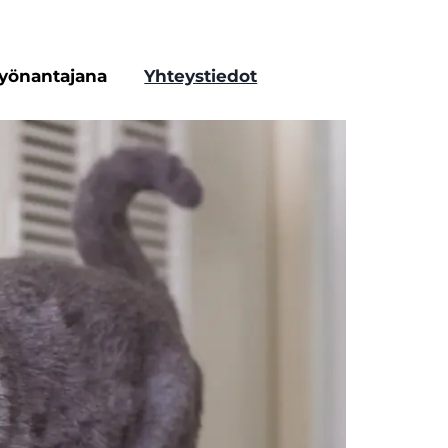
yönantajana
Yhteystiedot