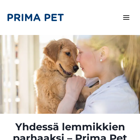
Siirry
sisältöön
Yhdessä lemmikkien
parhaaksi – Prima Pet