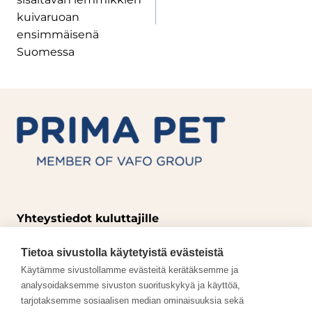
kuivaruoan
ensimmäisenä
Suomessa
Yhteystiedot kuluttajille
p. +358 3 357 8950
Tietoa sivustolla käytetyistä evästeistä
info@primapet.fi
Käytämme sivustollamme evästeitä kerätäksemme ja
Avoinna ma-ti klo 11.00-14.00
analysoidaksemme sivuston suorituskykyä ja käyttöä,
tarjotaksemme sosiaalisen median ominaisuuksia sekä