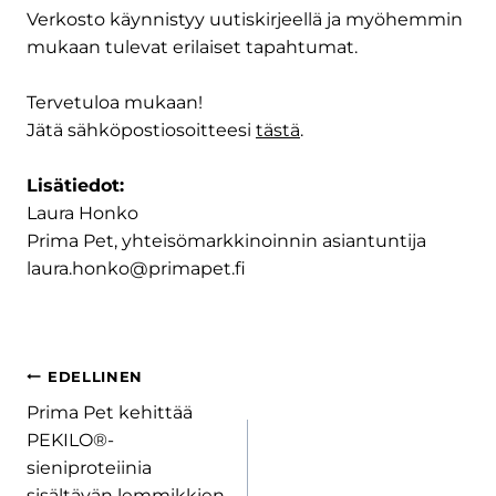
Verkosto käynnistyy uutiskirjeellä ja myöhemmin
mukaan tulevat erilaiset tapahtumat.
Tervetuloa mukaan!
Jätä sähköpostiosoitteesi
tästä
.
Lisätiedot:
Laura Honko
Prima Pet, yhteisömarkkinoinnin asiantuntija
laura.honko@primapet.fi
Artikkelien
EDELLINEN
Prima Pet kehittää
selaus
PEKILO®-
sieniproteiinia
sisältävän lemmikkien