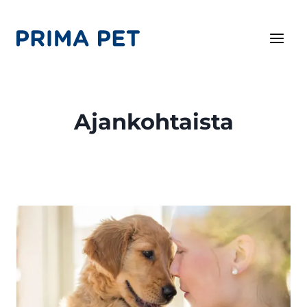
Siirry
sisältöön
Ajankohtaista