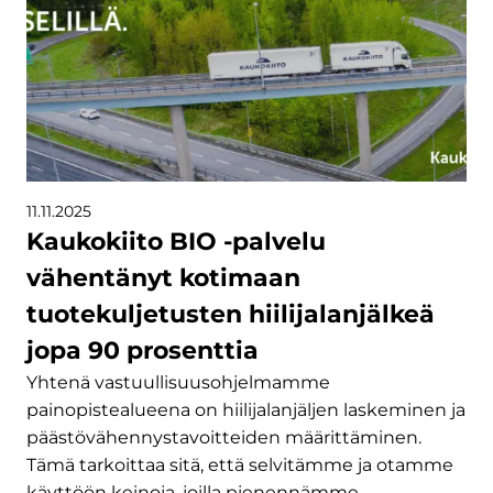
11.11.2025
Kaukokiito BIO -palvelu
vähentänyt kotimaan
tuotekuljetusten hiilijalanjälkeä
jopa 90 prosenttia
Yhtenä vastuullisuusohjelmamme
painopistealueena on hiilijalanjäljen laskeminen ja
päästövähennystavoitteiden määrittäminen.
Tämä tarkoittaa sitä, että selvitämme ja otamme
käyttöön keinoja, joilla pienennämme…