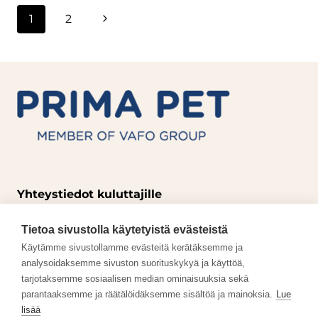
Sivunavigointi
Seuraava
1
2
sivu
Yhteystiedot kuluttajille
p. +358 3 357 8950
Tietoa sivustolla käytetyistä evästeistä
info@primapet.fi
Käytämme sivustollamme evästeitä kerätäksemme ja
Avoinna ma-ti klo 11.00-14.00
analysoidaksemme sivuston suorituskykyä ja käyttöä,
tarjotaksemme sosiaalisen median ominaisuuksia sekä
parantaaksemme ja räätälöidäksemme sisältöä ja mainoksia.
Lue
Töihin meille
lisää